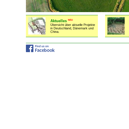
NEU
Aktuelles
Übersicht über aktuelle Projekte
in Deutschland, Dänemark und
China.